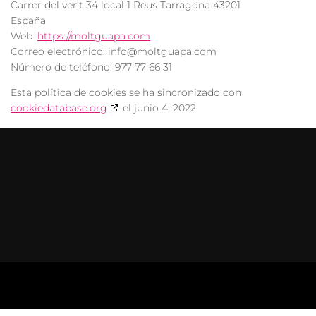
Carrer del vent 34 local 1 Reus Tarragona 43201
España
Web:
https://moltguapa.com
Correo electrónico:
info@
moltguapa.com
Número de teléfono: 977 77 66 31
Esta política de cookies se ha sincronizado con
cookiedatabase.org
el junio 4, 2022.