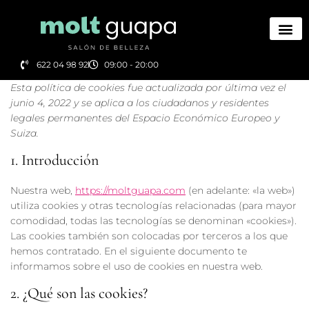
622 04 98 92
09:00 - 20:00
Esta política de cookies fue actualizada por última vez el
junio 4, 2022 y se aplica a los ciudadanos y residentes
legales permanentes del Espacio Económico Europeo y
Suiza.
1. Introducción
Nuestra web,
https://moltguapa.com
(en adelante: «la web»)
utiliza cookies y otras tecnologías relacionadas (para mayor
comodidad, todas las tecnologías se denominan «cookies»).
Las cookies también son colocadas por terceros a los que
hemos contratado. En el siguiente documento te
informamos sobre el uso de cookies en nuestra web.
2. ¿Qué son las cookies?